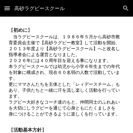
高砂ラグビースクール
Skip to main content
Skip to navigation
【
初めに
】
当ラグビースクールは、１９８６年５月から高砂市教
育委員会主催で【高砂ラグビー教室】して活動を開始、
２０１３年度より【高砂ラグビースクール】へと改名し
指導者会による運営となりました。
２０２６年には４０周年目を迎える事になります。
本ラグビースクールでは幼児から小学６年生までの年代
を対象に構成され、現在６０名弱の人数で活動していま
す。
更にママさんたちを主体とした「レィデースチーム」も
あり、子供たちと一緒に汗を流し楽しく活動を行ってい
ます。
ラグビー大好きなコーチ達のもと、仲間同士のふれあい
を大切にしラグビーを通じて心身ともにたくましさを
身につけることができるように楽しくを行っています。
【
活動基本方針
】