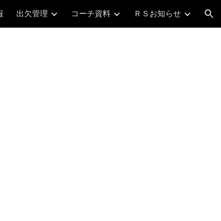
報
出欠管理
コーチ資料
ＲＳお知らせ
ion